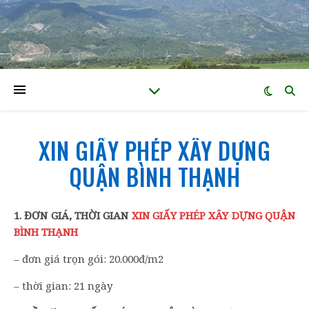
XIN GIẤY PHÉP XÂY DỰNG
QUẬN BÌNH THẠNH
1. ĐƠN GIÁ, THỜI GIAN
XIN GIẤY PHÉP XÂY DỰNG QUẬN
BÌNH THẠNH
– đơn giá trọn gói: 20.000đ/m2
– thời gian: 21 ngày