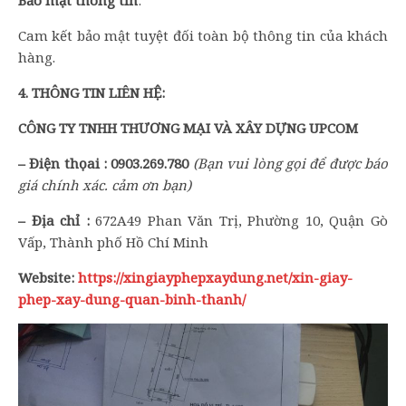
Bảo mật thông tin
:
Cam kết bảo mật tuyệt đối toàn bộ thông tin của khách
hàng.
4. THÔNG TIN LIÊN HỆ:
CÔNG TY TNHH THƯƠNG MẠI VÀ XÂY DỰNG UPCOM
– Điện thọai :
0903.269.780
(
B
ạn
vui lòng
gọi để được báo
giá chính xác. cảm ơn bạn)
– Địa chỉ :
672A49 Phan Văn Trị, Phường 10, Quận Gò
Vấp, Thành phố Hồ Chí Minh
Website:
https://xingiayphepxaydung.net/xin-giay-
phep-xay-dung-quan-binh-thanh/