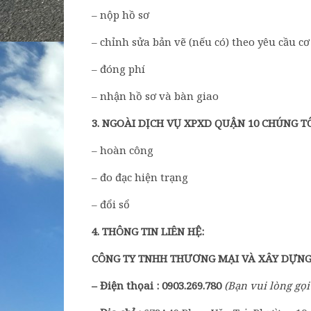
– nộp hồ sơ
– chỉnh sửa bản vẽ (nếu có) theo yêu cầu c
– đóng phí
– nhận hồ sơ và bàn giao
3
.
NGOÀI DỊCH VỤ XPXD QUẬN 10 CHÚNG T
– hoàn công
– đo đạc hiện trạng
– đổi sổ
4
.
THÔNG TIN LIÊN HỆ:
CÔNG TY TNHH THƯƠNG MẠI VÀ XÂY DỰN
– Điện thọai :
0903.269.780
(
B
ạn
vui lòng
gọi