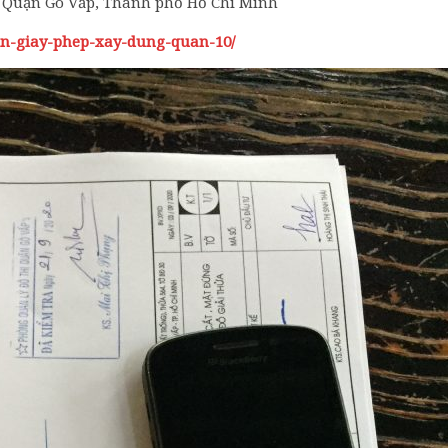
, Quận Gò Vấp, Thành phố Hồ Chí Minh
xin-giay-phep-xay-dung-quan-10/