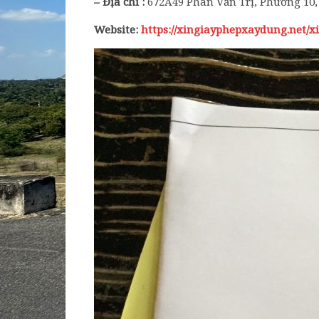
– Địa chỉ :
672A49 Phan Văn Trị, Phường 10
Website:
https://xingiayphepxaydung.net/