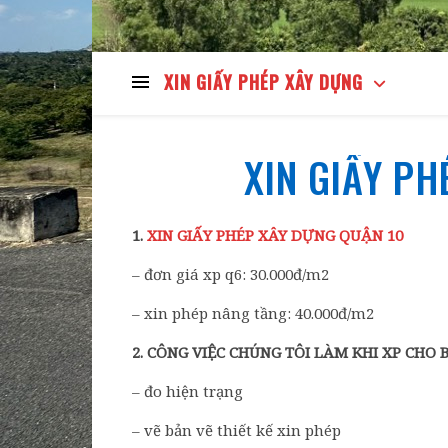
XIN GIẤY PHÉP XÂY DỰNG
XIN GIẤY PH
1.
XIN GIẤY PHÉP XÂY DỰNG QUẬN 10
– đơn giá xp q6: 30.000đ/m2
– xin phép nâng tầng: 40.000đ/m2
2. CÔNG VIỆC CHÚNG TÔI LÀM KHI XP CHO 
– đo hiện trạng
– vẽ bản vẽ thiết kế xin phép