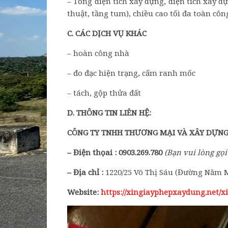
– Tổng diện tích xây dựng, diện tích xây d
thuật, tầng tum), chiều cao tối đa toàn côn
C
. CÁC DỊCH VỤ KHÁC
– hoàn công nhà
– đo đạc hiện trạng, cấm ranh mốc
– tách, gộp thửa đất
D. THÔNG TIN LIÊN HỆ:
CÔNG TY TNHH THƯƠNG MẠI VÀ XÂY DỰN
– Điện thọai :
0903.269.780
(
B
ạn
vui lòng
gọi
– Địa chỉ :
1220/25 Võ Thị Sáu (Đường Năm M
Website:
https://xingiayphepxaydung.net/x