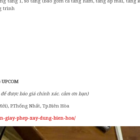
ựng tầng 1, số tầng (bao gồm cả tầng hầm, tầng áp mái, tầng 
g trình
G UPCOM
 để được báo giá chính xác. cảm ơn bạn)
ới), P.Thống Nhất, Tp.Biên Hòa
in-giay-phep-xay-dung-bien-hoa/