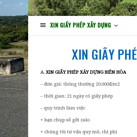
XIN GIẤY PHÉP XÂY DỰNG
XIN GIẤY PH
A.
XIN GIẤY PHÉP XÂY DỰNG BIÊN HÒA
– đơn giá: thông thường 20.000đ/m2
– thời gian: 21 ngày có giấy phép
– quy trình làm việc
+ bạn chụp sổ gởi zalo
+ chúng tôi tư vấn quy mô, chi phí